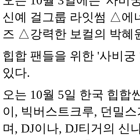
오는 10월 3일에는 '사비
신예 걸그룹 라잇썸 △에
즈 △강력한 보컬의 박혜
힙합 팬들을 위한 '사비궁
있다.
오는 10월 5일 한국 힙
이, 빅버스트크루, 던밀스
며, DJ이나, DJ티거의 