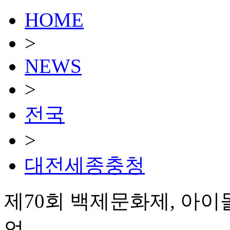
HOME
>
NEWS
>
전국
>
대전세종충청
제70회 백제문화제, 아이
업