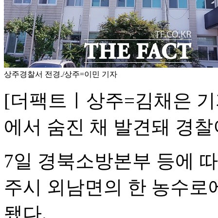
상주경찰서 전경./상주=이민 기자
[더팩트ㅣ상주=김채은 기자
에서 숨진 채 발견돼 경찰
7일 경북소방본부 등에 따
주시 외남면의 한 농수로에서
됐다.