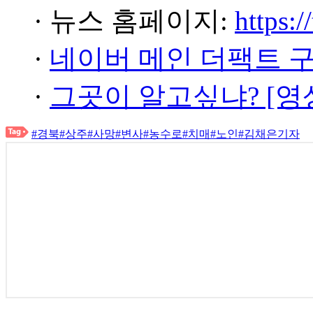
· 뉴스 홈페이지:
https:/
·
네이버 메인 더팩트 
·
그곳이 알고싶냐? [영
#경북
#상주
#사망
#변사
#농수로
#치매
#노인
#김채은기자