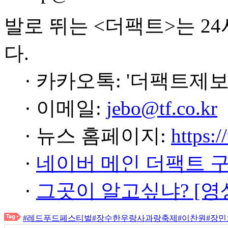
발로 뛰는 <더팩트>는 2
다.
· 카카오톡: '더팩트제보
· 이메일:
jebo@tf.co.kr
· 뉴스 홈페이지:
https:/
·
네이버 메인 더팩트 
·
그곳이 알고싶냐? [영
#레드푸드페스티벌
#장수한우랑사과랑축제
#이찬원
#장민