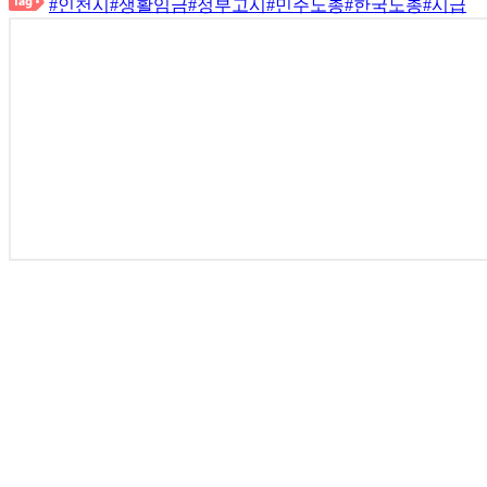
#인천시
#생활임금
#정부고시
#민주노총
#한국노총
#시급