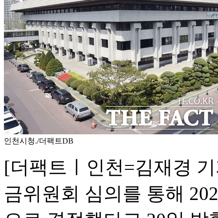
인천시청./더팩트DB
[더팩트ㅣ인천=김재경 기자
금위원회 심의를 통해 202