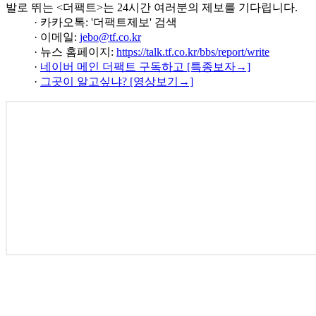
발로 뛰는 <더팩트>는 24시간 여러분의 제보를 기다립니다.
· 카카오톡: '더팩트제보' 검색
· 이메일:
jebo@tf.co.kr
· 뉴스 홈페이지:
https://talk.tf.co.kr/bbs/report/write
·
네이버 메인 더팩트 구독하고 [특종보자→]
·
그곳이 알고싶냐? [영상보기→]