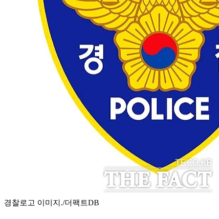
경찰로고 이미지./더팩트DB