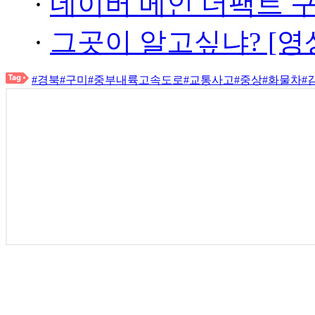
·
네이버 메인 더팩트 
·
그곳이 알고싶냐? [영
#경북
#구미
#중부내륙고속도로
#교통사고
#중상
#화물차
#