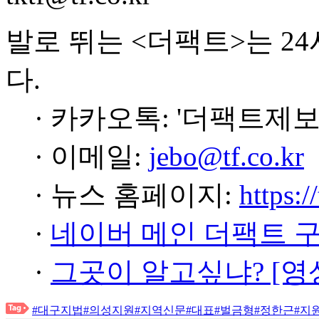
발로 뛰는 <더팩트>는 2
다.
· 카카오톡: '더팩트제보
· 이메일:
jebo@tf.co.kr
· 뉴스 홈페이지:
https:/
·
네이버 메인 더팩트 
·
그곳이 알고싶냐? [영
#대구지법
#의성지원
#지역신문
#대표
#벌금형
#정한근
#지