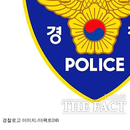
경찰로고 이미지./더팩트DB