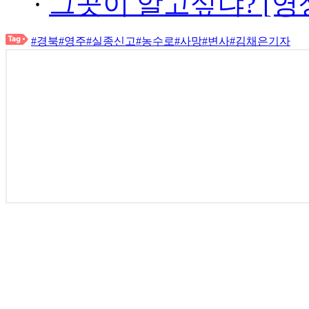
·
그곳이 알고싶냐? [영
#경북
#영주
#실종신고
#농수로
#사망
#변사
#김채은기자