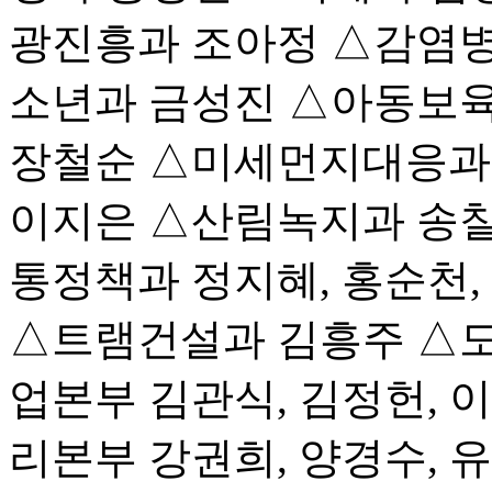
광진흥과 조아정 △감염
소년과 금성진 △아동보
장철순 △미세먼지대응과 
이지은 △산림녹지과 송칠
통정책과 정지혜, 홍순천
△트램건설과 김흥주 △
업본부 김관식, 김정헌, 
리본부 강권희, 양경수, 