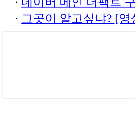
·
네이버 메인 더팩트 
·
그곳이 알고싶냐? [영