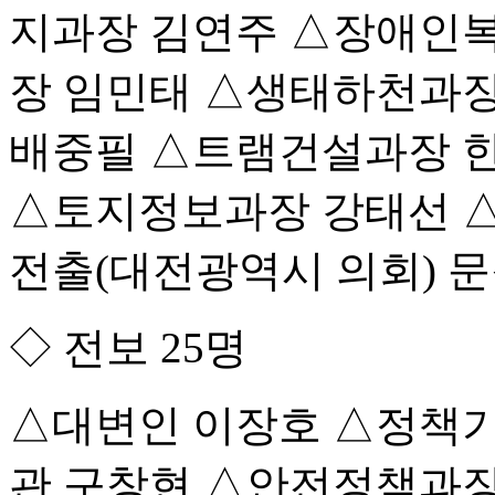
지과장 김연주 △장애인
장 임민태 △생태하천과
배중필 △트램건설과장 
△토지정보과장 강태선 
전출(대전광역시 의회) 
◇ 전보 25명
△대변인 이장호 △정책
관 구창현 △안전정책과장