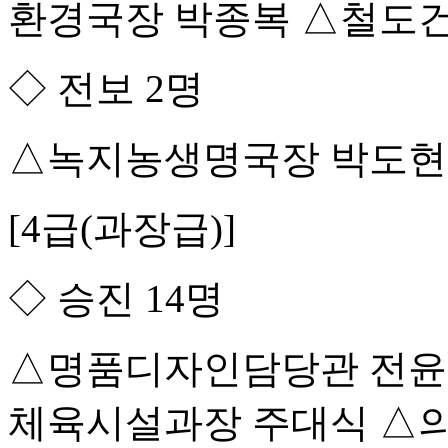
환경국장 박종복 △철도
◇ 전보 2명
△녹지농생명국장 박도현
[4급(과장급)]
◇ 승진 14명
△명품디자인담당관 전윤
체육시설과장 주대식 △