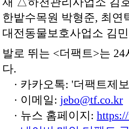
재 △하천관리사업소 김호성
한밭수목원 박형준, 최연
대전동물보호사업소 김민
발로 뛰는 <더팩트>는 2
다.
· 카카오톡: '더팩트제보
· 이메일:
jebo@tf.co.kr
· 뉴스 홈페이지:
https:/