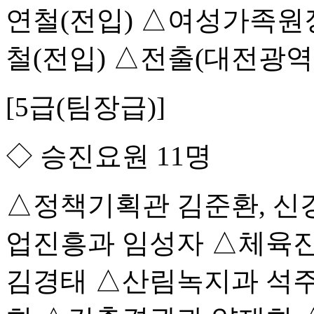
연철(전입) △여성가족원
철(전입) △전출(대전광역
[5급(팀장급)]
◇ 승진요원 11명
△정책기획관 김준환, 신
업진흥과 임성자 △체육
김경태 △산림녹지과 석주