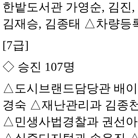
한밭도서관 가영순, 김진,
김재승, 김종태 △차량등
[7급]
◇ 승진 107명
△도시브랜드담당관 배이지
경숙 △재난관리과 김종천
△민생사법경찰과 권선아