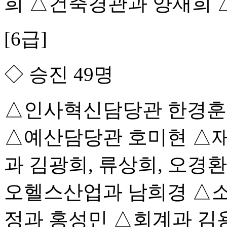
희 △건축경관과 양재희
[6급]
◇ 승진 49명
△인사혁신담당관 한경훈 
△예산담당관 호미현 △
과 김광희, 류상희, 오경
오헬스산업과 남희경 △소
정과 홍성민 △회계과 김용