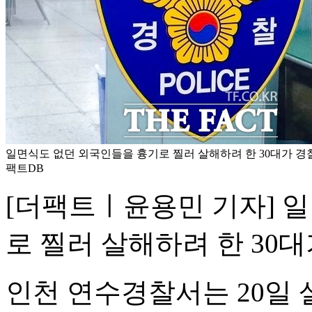
일면식도 없던 외국인들을 흉기로 찔러 살해하려 한 30대가 경찰
팩트DB
[더팩트ㅣ윤용민 기자] 
로 찔러 살해하려 한 30
인천 연수경찰서는 20일 