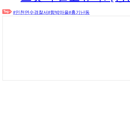
#인천연수경찰서
#함박마을
#흉기난동