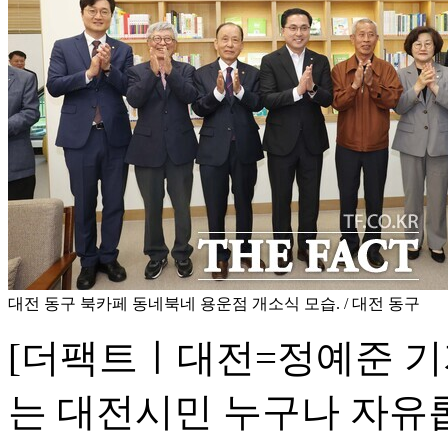
대전 동구 북카페 동네북네 용운점 개소식 모습. / 대전 동구
[더팩트ㅣ대전=정예준 기자
는 대전시민 누구나 자유롭