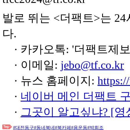
발로 뛰는 <더팩트>는 2
다.
· 카카오톡: '더팩트제보
· 이메일:
jebo@tf.co.kr
· 뉴스 홈페이지:
https:/
·
네이버 메인 더팩트 
·
그곳이 알고싶냐? [영
#대전동구
#동네북네
#북카페
#용운동
#박희조