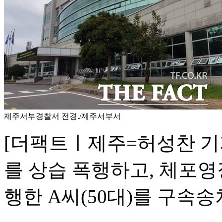
제주서부경찰서 전경./제주서부서
[더팩트ㅣ제주=허성찬 기
를 상습 폭행하고, 체포
행한 A씨(50대)를 구속송