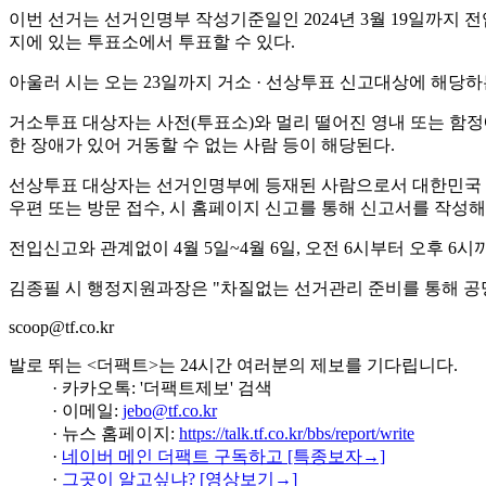
이번 선거는 선거인명부 작성기준일인 2024년 3월 19일까지 
지에 있는 투표소에서 투표할 수 있다.
아울러 시는 오는 23일까지 거소 · 선상투표 신고대상에 해당하
거소투표 대상자는 사전(투표소)와 멀리 떨어진 영내 또는 함정에
한 장애가 있어 거동할 수 없는 사람 등이 해당된다.
선상투표 대상자는 선거인명부에 등재된 사람으로서 대한민국 
우편 또는 방문 접수, 시 홈페이지 신고를 통해 신고서를 작성해
전입신고와 관계없이 4월 5일~4월 6일, 오전 6시부터 오후 6
김종필 시 행정지원과장은 "차질없는 선거관리 준비를 통해 공
scoop@tf.co.kr
발로 뛰는 <더팩트>는 24시간 여러분의 제보를 기다립니다.
· 카카오톡: '더팩트제보' 검색
· 이메일:
jebo@tf.co.kr
· 뉴스 홈페이지:
https://talk.tf.co.kr/bbs/report/write
·
네이버 메인 더팩트 구독하고 [특종보자→]
·
그곳이 알고싶냐? [영상보기→]