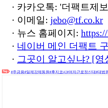
· 카카오톡: '더팩트제보
· 이메일:
jebo@tf.co.kr
· 뉴스 홈페이지:
https:/
·
네이버 메인 더팩트 
·
그곳이 알고싶냐? [영
#주금용
#일제강제동원
#후지코시
#여자근로정신대
#대법