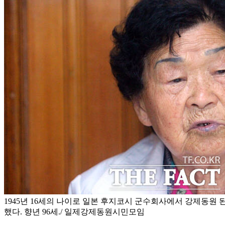
1945년 16세의 나이로 일본 후지코시 군수회사에서 강제동원 
했다. 향년 96세./ 일제강제동원시민모임