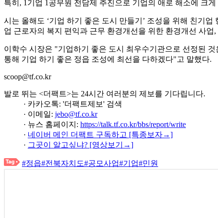
특히, 1기업 1공무원 전담제 추진으로 기업의 애로 해소에 크게
시는 올해도 ‘기업 하기 좋은 도시 만들기’ 조성을 위해 친기업
업 근로자의 복지 편익과 근무 환경개선을 위한 환경개선 사업
이학수 시장은 "기업하기 좋은 도시 최우수기관으로 선정된 것
통해 기업 하기 좋은 정읍 조성에 최선을 다하겠다"고 말했다.
scoop@tf.co.kr
발로 뛰는 <더팩트>는 24시간 여러분의 제보를 기다립니다.
· 카카오톡: '더팩트제보' 검색
· 이메일:
jebo@tf.co.kr
· 뉴스 홈페이지:
https://talk.tf.co.kr/bbs/report/write
·
네이버 메인 더팩트 구독하고 [특종보자→]
·
그곳이 알고싶냐? [영상보기→]
#정읍
#전북자치도
#공모사업
#기업
#민원