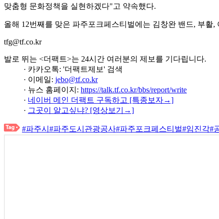
맞춤형 문화정책을 실현하겠다"고 약속했다.
올해 12번째를 맞은 파주포크페스티벌에는 김창완 밴드, 부활, 
tfg@tf.co.kr
발로 뛰는 <더팩트>는 24시간 여러분의 제보를 기다립니다.
· 카카오톡: '더팩트제보' 검색
· 이메일:
jebo@tf.co.kr
· 뉴스 홈페이지:
https://talk.tf.co.kr/bbs/report/write
·
네이버 메인 더팩트 구독하고 [특종보자→]
·
그곳이 알고싶냐? [영상보기→]
#파주시
#파주도시관광공사
#파주포크페스티벌
#임진각
#