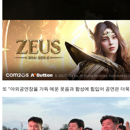
또 "야외공연장을 가득 메운 웃음과 함성에 힘입어 공연은 더욱