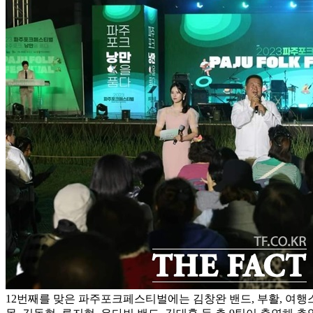
12번째를 맞은 파주포크페스티벌에는 김창완 밴드, 부활, 여행스