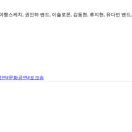
여행스케치, 권인하 밴드, 이솔로몬, 김동현, 류지현, 유다빈 밴드
공연
#문화공연
#포크송