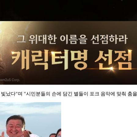
 빛났다"며 "시민분들의 손에 담긴 별들이 포크 음악에 맞춰 춤