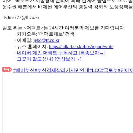
이어 "국토부가 시장경제 논리에 의해 진에어 중심으로 LCC 
운수권 배분에서 배제된 에어부산의 경쟁력 강화와 보상정책을
tlsdms777@tf.co.kr
발로 뛰는 <더팩트>는 24시간 여러분의 제보를 기다립니다.
· 카카오톡: '더팩트제보' 검색
· 이메일:
jebo@tf.co.kr
· 뉴스 홈페이지:
https://talk.tf.co.kr/bbs/report/write
·
네이버 메인 더팩트 구독하고 [특종보자→]
·
그곳이 알고싶냐? [영상보기→]
#에어부산
#부산경제살리기시민연대
#LCC
#국토부
#진에