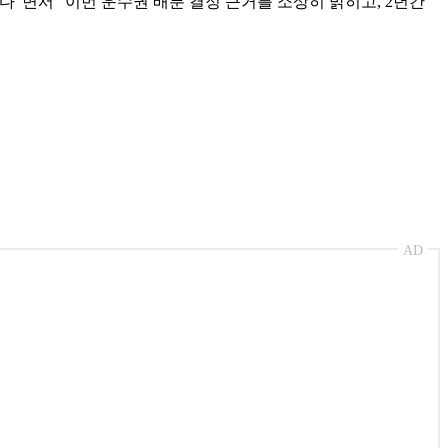
"면서 "이번 운수권 배분 결정 근거를 소상히 밝히고, 2년간
AD