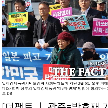
일제강제동원시민모임과 사회단체들이 지난 3월 6일 오후 피해
데)와 함께 정부의 일제강제동원 '제3자 변제' 방침에 항의하는
트 DB
[더팩트 ㅣ 광주=박호재 