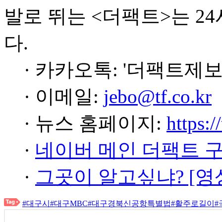
발로 뛰는 <더팩트>는 2
다.
· 카카오톡: '더팩트제보
· 이메일:
jebo@tf.co.kr
· 뉴스 홈페이지:
https:/
·
네이버 메인 더팩트 
·
그곳이 알고싶냐? [영
#대구시
#대구MBC
#대구경북신공항특별법
#활주로길이
#