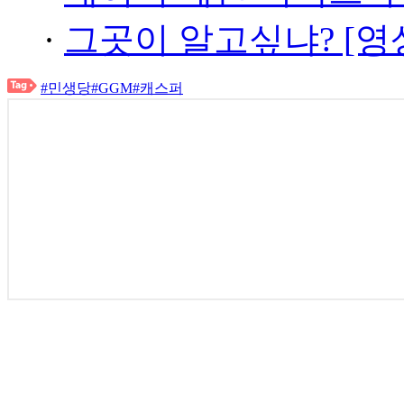
·
그곳이 알고싶냐? [영
#민생당
#GGM
#캐스퍼