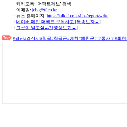
· 카카오톡: '더팩트제보' 검색
· 이메일:
jebo@tf.co.kr
· 뉴스 홈페이지:
https://talk.tf.co.kr/bbs/report/write
·
네이버 메인 더팩트 구독하고 [특종보자→]
·
그곳이 알고싶냐? [영상보기→]
#경산
#경산시
#칠곡
#칠곡군
#예천
#예천군
#교통사고
#최