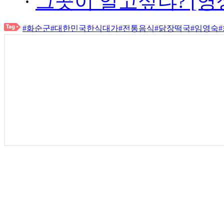
·
그곳이 알고싶냐? [영
#화순군
#대한민국한식대가
#전통음식
#닭장떡국
#임영숙