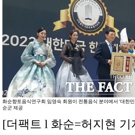
화순향토음식연구회 임영숙 회원이 전통음식 분야에서 '대한민국
순군 제공
[더팩트 l 화순=허지현 