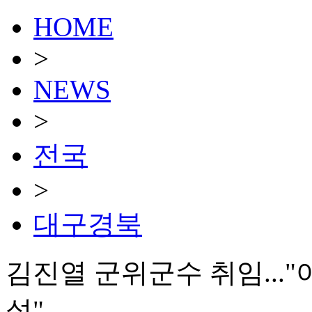
HOME
>
NEWS
>
전국
>
대구경북
김진열 군위군수 취임..."
설"