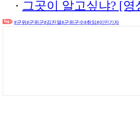
·
그곳이 알고싶냐? [영
#군위
#군위군
#김진열
#군위군수
#취임
#이민기자