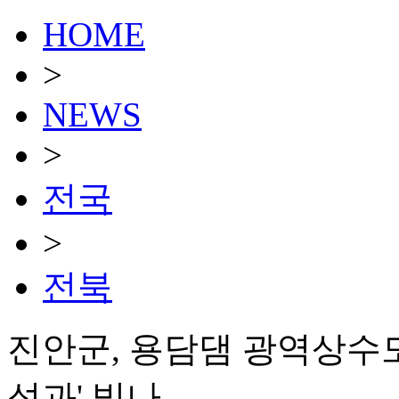
HOME
>
NEWS
>
전국
>
전북
진안군, 용담댐 광역상수도 
성과' 빛나