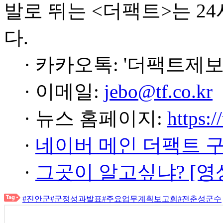
발로 뛰는 <더팩트>는 2
다.
· 카카오톡: '더팩트제보
· 이메일:
jebo@tf.co.kr
· 뉴스 홈페이지:
https:/
·
네이버 메인 더팩트 
·
그곳이 알고싶냐? [영
#진안군
#군정성과발표
#주요업무계획보고회
#전춘성군수