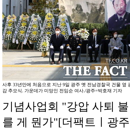
사후 33년만에 처음으로 지난 9일 광주 옛 전남경찰국 건물 옆
감 추모식. 가운데가 미망인 전임순 여사./광주=박호재 기자
기념사업회 "강압 사퇴 불
를 게 뭔가"
[더팩트ㅣ광주