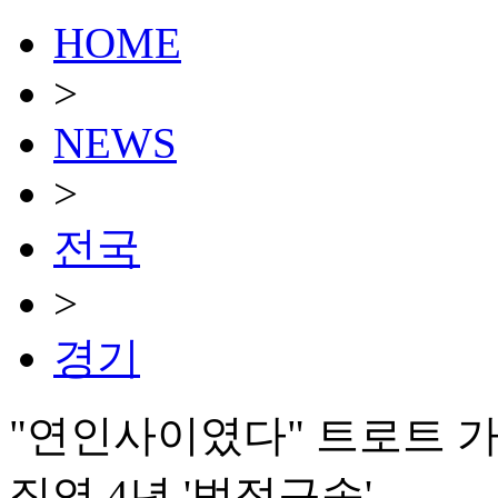
HOME
>
NEWS
>
전국
>
경기
"연인사이였다" 트로트 
징역 4년 '법정구속'