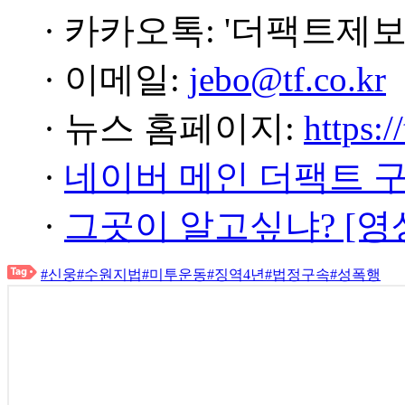
· 카카오톡: '더팩트제보
· 이메일:
jebo@tf.co.kr
· 뉴스 홈페이지:
https:/
·
네이버 메인 더팩트 
·
그곳이 알고싶냐? [영
#신웅
#수원지법
#미투운동
#징역4년
#법정구속
#성폭행