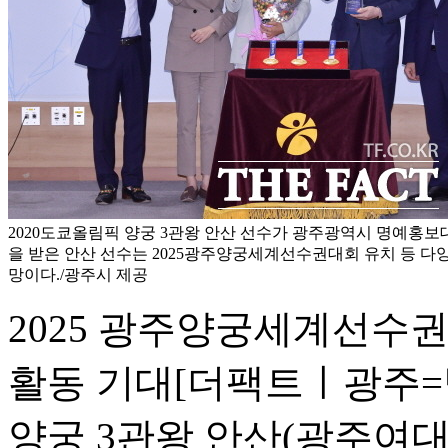
2020도쿄올림픽 양궁 3관왕 안산 선수가 광주광역시 명예홍보대
을 받은 안산 선수는 2025광주양궁세계선수권대회 유치 등 다
망이다./광주시 제공
2025 광주양궁세계선수
활동 기대
[더팩트ㅣ광주=
양궁 3관왕 안산(광주여대