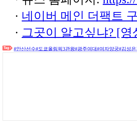
·
네이버 메인 더팩트 
·
그곳이 알고싶냐? [영
#안산선수
#도쿄올림픽3관왕
#광주여대
#여자양궁
#김성은