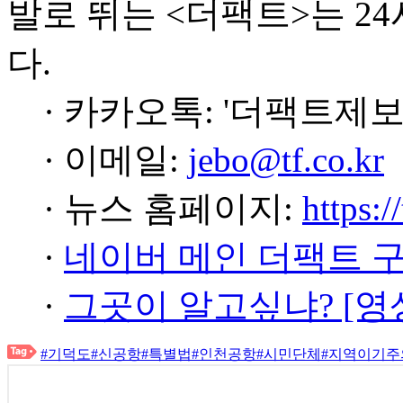
발로 뛰는 <더팩트>는 2
다.
· 카카오톡: '더팩트제보
· 이메일:
jebo@tf.co.kr
· 뉴스 홈페이지:
https:/
·
네이버 메인 더팩트 
·
그곳이 알고싶냐? [영
#기덕도
#신공항
#특별법
#인천공항
#시민단체
#지역이기주