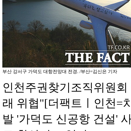
부산 강서구 가덕도 대항전망대 전경. /부산=김신은 기자
인천주권찾기조직위원회 
래 위협"
[더팩트ㅣ인천=
발 '가덕도 신공항 건설'