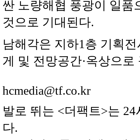
싼 노량해협 풍광이 일품
것으로 기대된다.
남해각은 지하1층 기획전시
게 및 전망공간·옥상으로 
hcmedia@tf.co.kr
발로 뛰는 <더팩트>는 2
다.