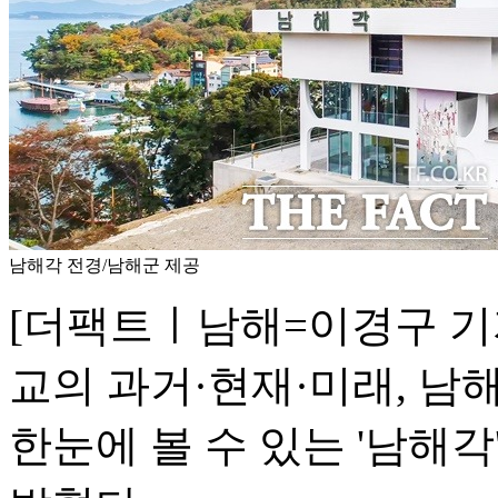
남해각 전경/남해군 제공
[더팩트ㅣ남해=이경구 기자
교의 과거·현재·미래, 
한눈에 볼 수 있는 '남해