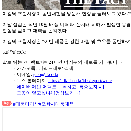
이강덕 포항시장이 동빈내항을 방문해 현장을 둘러보고 있다./
이날 점검은 작년 10월 태풍 미탁 때 산사태 피해가 발생한 
현장을 살피고 대책을 논의했다.
이강덕 포항시장은 "이번 태풍은 강한 바람 및 호우를 동반하여
tktf@tf.co.kr
발로 뛰는 <더팩트>는 24시간 여러분의 제보를 기다립니다.
· 카카오톡: '더팩트제보' 검색
· 이메일:
jebo@tf.co.kr
· 뉴스 홈페이지:
https://talk.tf.co.kr/bbs/report/write
·
네이버 메인 더팩트 구독하고 [특종보자→]
·
그곳이 알고싶냐? [영상보기→]
#태풍마이삭
#포항시태풍대응