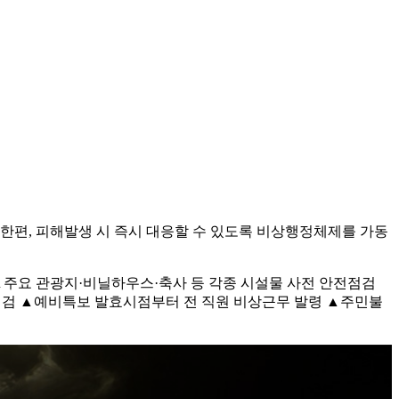
한편, 피해발생 시 즉시 대응할 수 있도록 비상행정체제를 가동
▲주요 관광지·비닐하우스·축사 등 각종 시설물 사전 안전점검
점검 ▲예비특보 발효시점부터 전 직원 비상근무 발령 ▲주민불