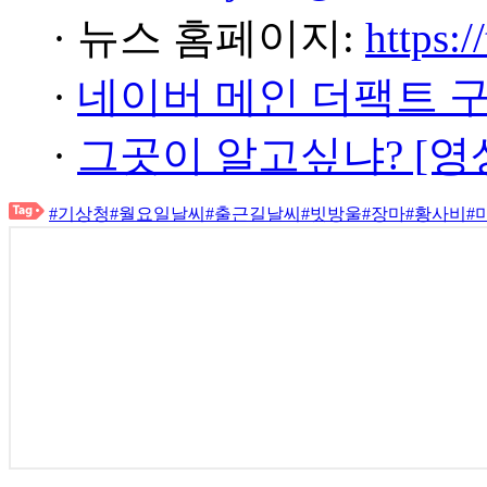
· 뉴스 홈페이지:
https:/
·
네이버 메인 더팩트 
·
그곳이 알고싶냐? [영
#기상청
#월요일날씨
#출근길날씨
#빗방울
#장마
#황사비
#