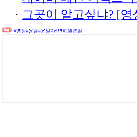
·
그곳이 알고싶냐? [영
#영상
#윤달
#윤일
#윤년
#2월29일