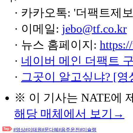
· 카카오톡: '더팩트제보
· 이메일:
jebo@tf.co.kr
· 뉴스 홈페이지:
https:/
·
네이버 메인 더팩트 
·
그곳이 알고싶냐? [영
※ 이 기사는
NATE
에 
해당 매체에서 보기→
#영상
#이태원
#문다혜
#음주운전
#미슐랭