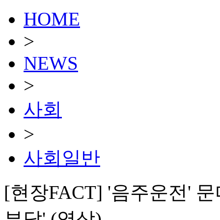
HOME
>
NEWS
>
사회
>
사회일반
[현장FACT] '음주운전'
부답' (영상)