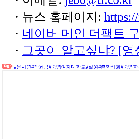
· 뉴스 홈페이지:
https:/
·
네이버 메인 더팩트 
·
그곳이 알고싶냐? [영
#문시연
#장윤금
#숙명여자대학교
#설원
#총학생회
#숙명학