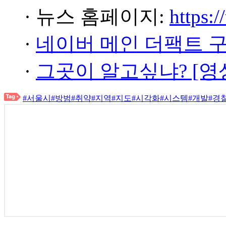
· 뉴스 홈페이지:
https:/
·
네이버 메인 더팩트 
·
그곳이 알고싶냐? [영
#서울시
#방범
#취약
#지역
#지도
#시각화
#시스템
#개발
#경