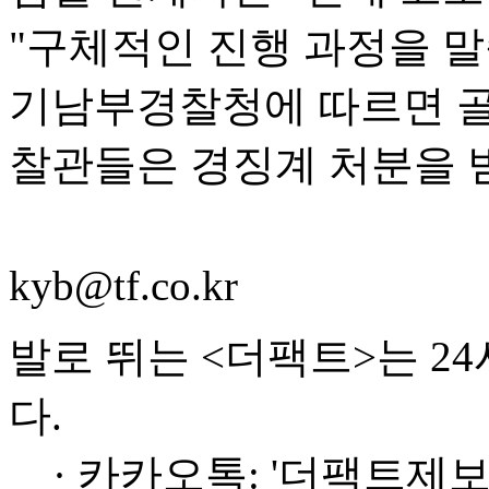
"구체적인 진행 과정을 말
기남부경찰청에 따르면 골
찰관들은 경징계 처분을 
kyb@tf.co.kr
발로 뛰는 <더팩트>는 2
다.
· 카카오톡: '더팩트제보