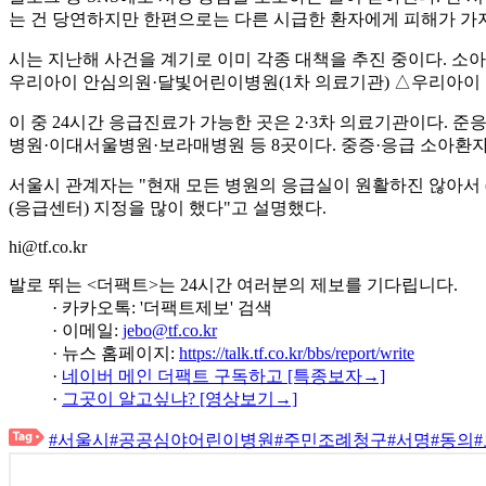
는 건 당연하지만 한편으로는 다른 시급한 환자에게 피해가 가지
시는 지난해 사건을 계기로 이미 각종 대책을 추진 중이다. 소
우리아이 안심의원·달빛어린이병원(1차 의료기관) △우리아이 
이 중 24시간 응급진료가 가능한 곳은 2·3차 의료기관이다
병원·이대서울병원·보라매병원 등 8곳이다. 중증·응급 소아
서울시 관계자는 "현재 모든 병원의 응급실이 원활하진 않아서 
(응급센터) 지정을 많이 했다"고 설명했다.
hi@tf.co.kr
발로 뛰는 <더팩트>는 24시간 여러분의 제보를 기다립니다.
· 카카오톡: '더팩트제보' 검색
· 이메일:
jebo@tf.co.kr
· 뉴스 홈페이지:
https://talk.tf.co.kr/bbs/report/write
·
네이버 메인 더팩트 구독하고 [특종보자→]
·
그곳이 알고싶냐? [영상보기→]
#서울시
#공공심야어린이병원
#주민조례청구
#서명
#동의