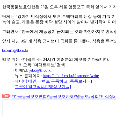
한국동물보호연합은 23일 오후 서울 영등포구 국회 앞에서 기자
단체는 "강아지 번식장에서 모견 수백마리를 뜬장 등에 가둬 기
녹이 슬고, 개들은 뜬장 바닥 철망 사이에 발이나 발가락이 끼
그러면서 "한국에서 개농장이 금지되는 것과 마찬가지로 번식장
앞서 지난 9일 개 식용 금지법이 국회를 통과했다. 식용을 목
bsom1@tf.co.kr
발로 뛰는 <더팩트>는 24시간 여러분의 제보를 기다립니다.
· 카카오톡: '더팩트제보' 검색
· 이메일:
jebo@tf.co.kr
· 뉴스 홈페이지:
https://talk.tf.co.kr/bbs/report/write
·
네이버 메인 더팩트 구독하고 [특종보자→]
·
그곳이 알고싶냐? [영상보기→]
#한국동물보호연합
#동물보호단체
#영등포
#국회
#번식장