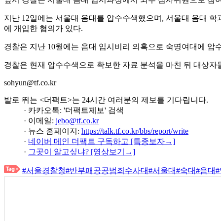
지난 12일에는 서울대 음대를 압수수색했으며, 서울대 음대 학
에 개입한 혐의가 있다.
경찰은 지난 10월에는 음대 입시비리 의혹으로 숙명여대에 압수
경찰은 현재 압수수색으로 확보한 자료 분석을 마친 뒤 대상자
sohyun@tf.co.kr
발로 뛰는 <더팩트>는 24시간 여러분의 제보를 기다립니다.
· 카카오톡: '더팩트제보' 검색
· 이메일:
jebo@tf.co.kr
· 뉴스 홈페이지:
https://talk.tf.co.kr/bbs/report/write
·
네이버 메인 더팩트 구독하고 [특종보자→]
·
그곳이 알고싶냐? [영상보기→]
#서울경찰청
#반부패공공범죄수사대
#서울대
#숙대
#음대