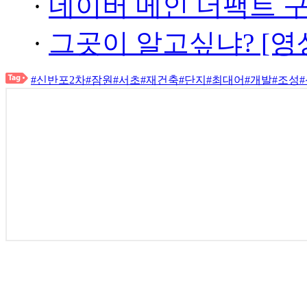
·
네이버 메인 더팩트 
·
그곳이 알고싶냐? [영
#신반포2차
#잠원
#서초
#재건축
#단지
#최대어
#개발
#조성