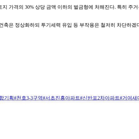
토지 가격의 30% 상당 금액 이하의 벌금형에 처해진다. 특히 주
건축은 정상화하되 투기세력 유입 등 부작용은 철저히 차단하겠다
통합기획
#천호3-3구역
#서초진흥아파트
#신반포2차아파트
#거여새