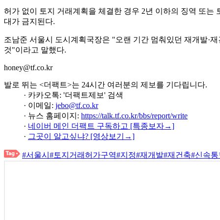
허가 없이 토지 거래계획을 체결한 경우 2년 이하의 징역 또는 
대가 금지된다.
조남준 서울시 도시계획국장은 "오랜 기간 멈춰있던 재개발·재
것"이라고 말했다.
honey@tf.co.kr
발로 뛰는 <더팩트>는 24시간 여러분의 제보를 기다립니다.
· 카카오톡: '더팩트제보' 검색
· 이메일:
jebo@tf.co.kr
· 뉴스 홈페이지:
https://talk.tf.co.kr/bbs/report/write
·
네이버 메인 더팩트 구독하고 [특종보자→]
·
그곳이 알고싶냐? [영상보기→]
#서울시
#토지거래허가구역
#지정
#재개발
#재건축
#신속