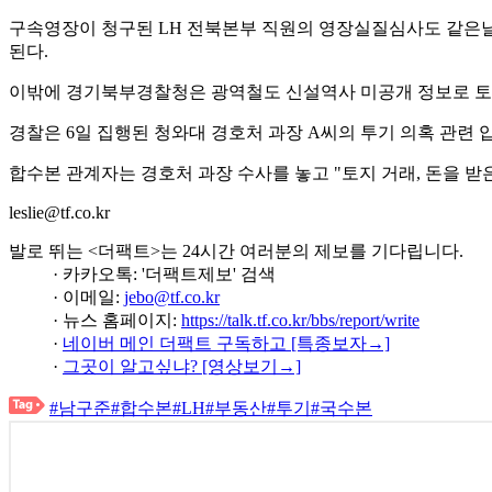
구속영장이 청구된 LH 전북본부 직원의 영장실질심사도 같은날 
된다.
이밖에 경기북부경찰청은 광역철도 신설역사 미공개 정보로 토
경찰은 6일 집행된 청와대 경호처 과장 A씨의 투기 의혹 관련 
합수본 관계자는 경호처 과장 수사를 놓고 "토지 거래, 돈을 받은
leslie@tf.co.kr
발로 뛰는 <더팩트>는 24시간 여러분의 제보를 기다립니다.
· 카카오톡: '더팩트제보' 검색
· 이메일:
jebo@tf.co.kr
· 뉴스 홈페이지:
https://talk.tf.co.kr/bbs/report/write
·
네이버 메인 더팩트 구독하고 [특종보자→]
·
그곳이 알고싶냐? [영상보기→]
#남구준
#합수본
#LH
#부동산
#투기
#국수본