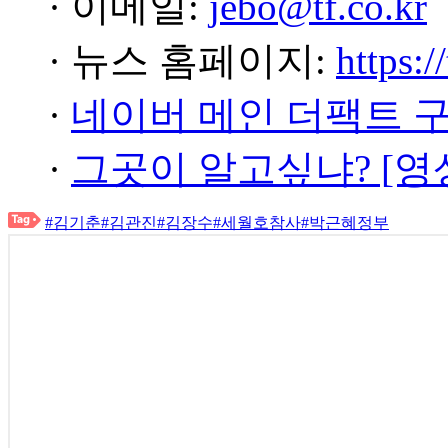
· 이메일:
jebo@tf.co.kr
· 뉴스 홈페이지:
https:/
·
네이버 메인 더팩트 
·
그곳이 알고싶냐? [영
#김기춘
#김관진
#김장수
#세월호참사
#박근혜정부