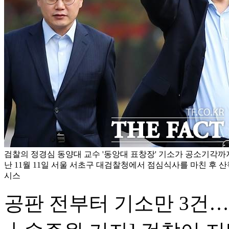
검찰의 정경심 동양대 교수 '동앙대 표창장' 기소가 공소기각까
난 11월 11일 서울 서초구 대검찰청에서 점심식사를 마친 후 산
시스
공판 전부터 기소만 3건…