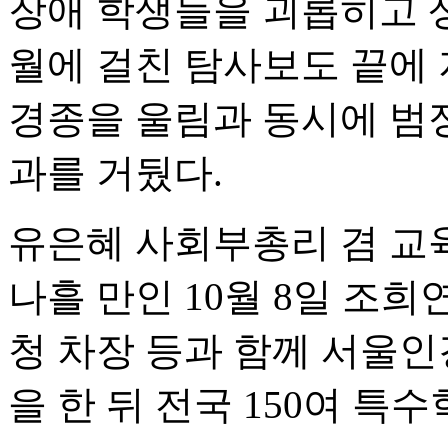
장애 학생들을 괴롭히고 
월에 걸친 탐사보도 끝에 
경종을 울림과 동시에 범
과를 거뒀다.
유은혜 사회부총리 겸 교
나흘 만인 10월 8일 조희
청 차장 등과 함께 서울인
을 한 뒤 전국 150여 