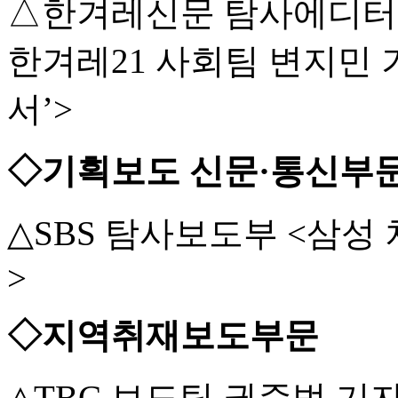
△한겨레신문 탐사에디터석
한겨레21 사회팀 변지민 
서’>
◇기획보도 신문·통신부
△SBS 탐사보도부 <삼
>
◇지역취재보도부문
△TBC 보도팀 권준범 기자