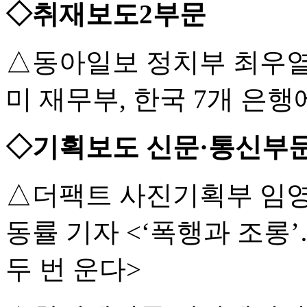
◇취재보도2부문
△동아일보 정치부 최우열
미 재무부, 한국 7개 은
◇기획보도 신문·통신부
△더팩트 사진기획부 임영
동률 기자 <‘폭행과 조
두 번 운다>