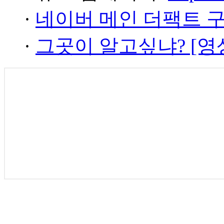
·
네이버 메인 더팩트 
·
그곳이 알고싶냐? [영