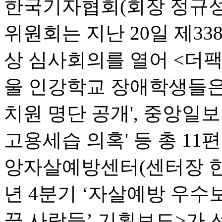
한국기자협회(회장 정규성
위원회는 지난 20일 제338
상 심사회의를 열어 <더팩트
울 인강학교 장애학생들은 두
치원 명단 공개', 중앙일
고용세습 의혹' 등 총 11
앙자살예방센터(센터장 한창
년 4분기 ‘자살예방 우수
끝 사람들’ 기획보도>가 