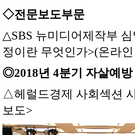
◇전문보도부문
△SBS 뉴미디어제작부 심
정이란 무엇인가>(온라인
◎2018년 4분기 자살예
△헤럴드경제 사회섹션 사회
보도>