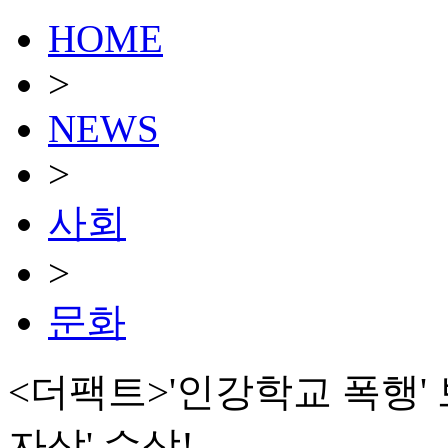
HOME
>
NEWS
>
사회
>
문화
<더팩트>'인강학교 폭행'
자상' 수상!