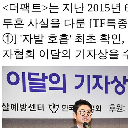
<더팩트>는 지난 2015년
투혼 사실을 다룬 [TF특
①] '자발 호흡' 최초 확
자협회 이달의 기자상을 수