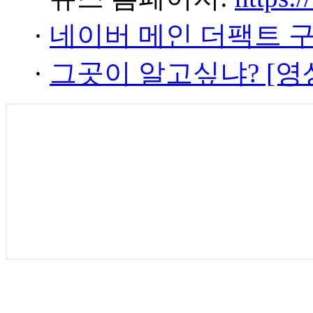
·
네이버 메인 더팩트 
·
그곳이 알고싶냐? [영