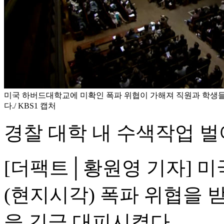
미국 하버드대학교에 미확인 폭파 위협이 가해져 직원과 학생
다./ KBS1 캡처
경찰 대학 내 수색작업 벌
[더팩트│황원영 기자] 미
(현지시각) 폭파 위협을 
을 긴급 대피시켰다.