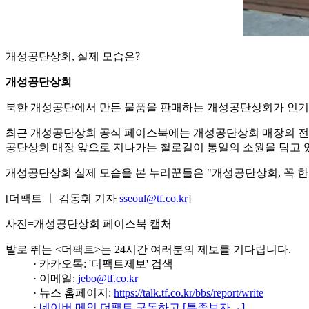
개성공단상회, 실제 모습은?
개성공단상회
북한 개성공단에서 만든 물품을 판매하는 개성공단상회가 인기를
최근 개성공단상회 공식 페이스북에는 개성공단상회 매장의 전경
공단상회 매장 앞으로 지나가는 철로길이 통일의 소원을 담고 있
개성공단상회 실제 모습을 본 누리꾼들은 "개성공단상회, 꼭 한번
[더팩트 ㅣ 김동휘 기자
sseoul@tf.co.kr
]
사진=개성공단상회 페이스북 캡처
발로 뛰는 <더팩트>는 24시간 여러분의 제보를 기다립니다.
· 카카오톡: '더팩트제보' 검색
· 이메일:
jebo@tf.co.kr
· 뉴스 홈페이지:
https://talk.tf.co.kr/bbs/report/write
·
네이버 메인 더팩트 구독하고 [특종보자→]