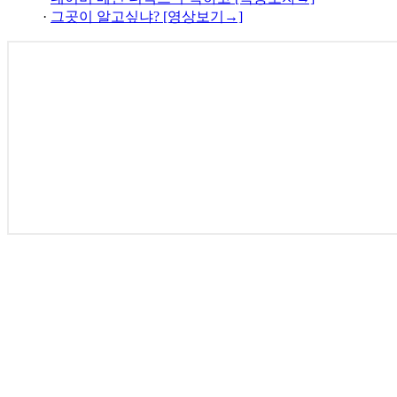
·
그곳이 알고싶냐? [영상보기→]