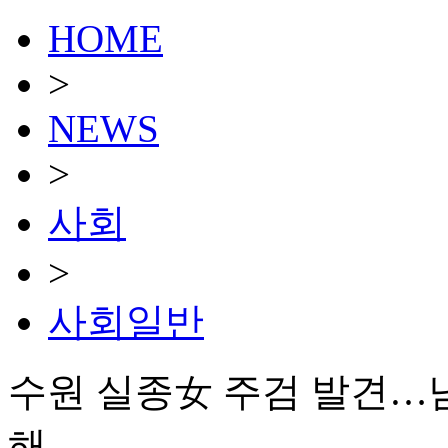
HOME
>
NEWS
>
사회
>
사회일반
수원 실종女 주검 발견…남
해