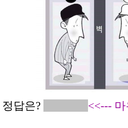
정답은?
C입니다!
<<---